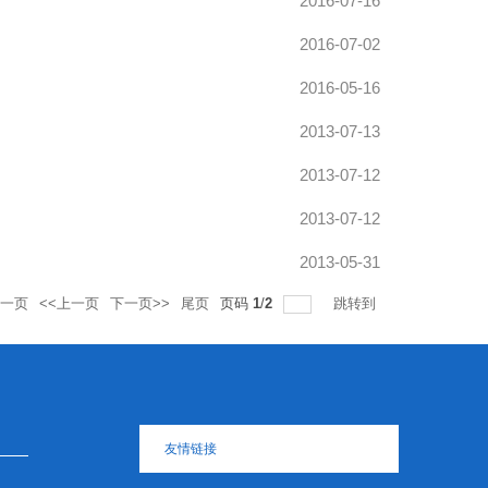
2016-07-16
2016-07-02
2016-05-16
2013-07-13
2013-07-12
2013-07-12
2013-05-31
一页
<<上一页
下一页>>
尾页
页码
1
/
2
跳转到
友情链接