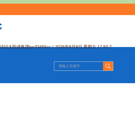
c
访问太阳成集团tyc33455cc！
2026年8月8日 星期六 17:50:7