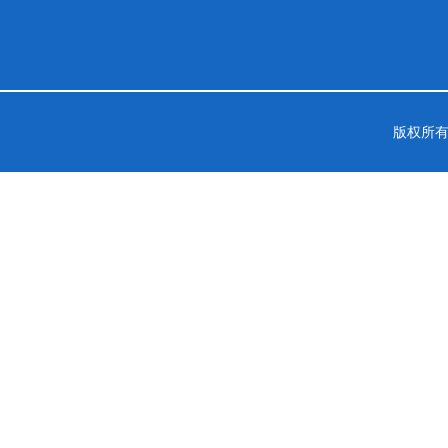
版权所有：中