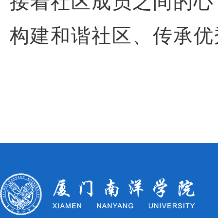
接着社区成员之间的心
构建和谐社区、传承优