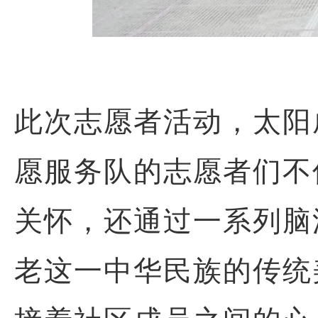
此次志愿者活动，太阳成
愿服务队的志愿者们不
关怀，还通过一系列脑
老这一中华民族的传统