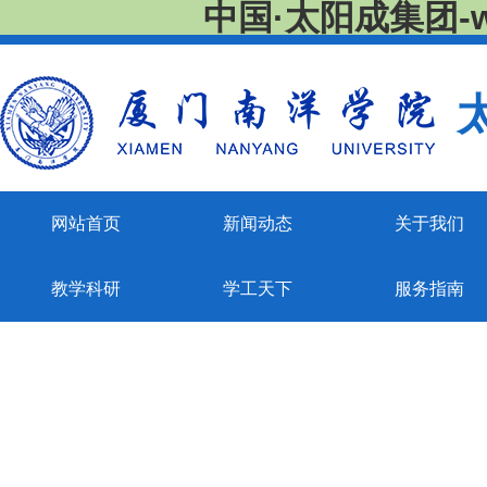
中国·太阳成集团-www.
太
网站首页
新闻动态
关于我们
教学科研
学工天下
服务指南